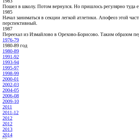
1983
Пошел в школу. Потом вернулся. Но пришлось регулярно туда е
1985
Начал заниматься в секции легкой атлетики. Апофеоз этой час
перспективный.
1987
Переехал из Измайлово в Орехово-Борисово. Таким образом пе
1976-79
1980-89 год
1980-89
1991-92
1993-94
1995-97
1998-99
2000-01
2002-03
2004-05
2006-08
2009-10
2011
2011-12
2012
2012
2013
2014